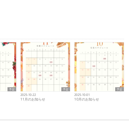
は
上
下
矢
印
キ
ー
を
使
っ
て
く
だ
さ
予定
予定
予定
2025-10-22
2025-10-01
い。
11月のお知らせ
10月のお知らせ