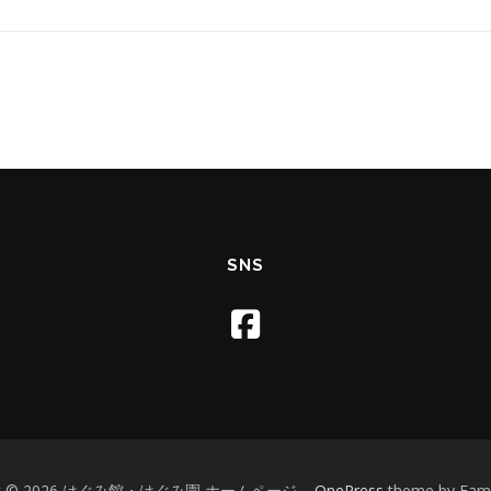
SNS
ight © 2026 はぐみ館・はぐみ園 ホームページ
–
OnePress
theme by Fa