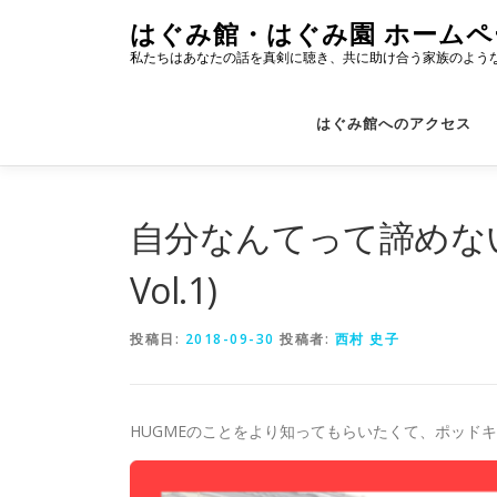
コ
はぐみ館・はぐみ園 ホームペ
ン
私たちはあなたの話を真剣に聴き、共に助け合う家族のよう
テ
ン
ツ
はぐみ館へのアクセス
へ
ス
キ
ッ
自分なんてって諦めない
プ
Vol.1)
投稿日:
2018-09-30
投稿者:
西村 史子
HUGMEのことをより知ってもらいたくて、ポッド