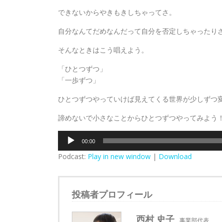
できないからやきもきしちゃってさ。
自分なんてだめなんだって自分を否定しちゃったり
そんなときはこう唱えよう。
「ひとつずつ」
「一歩ずつ」
ひとつずつやっていけば見えてくる世界が少しずつ
諦めないで小さなことからひとつずつやってみよう
音
00:00
声
Podcast:
Play in new window
|
Download
プ
レ
ー
ヤ
投稿者プロフィール
ー
西村 史子
事業部代表