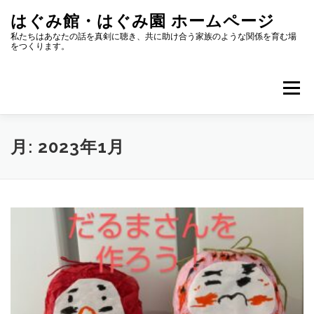
コ
はぐみ館・はぐみ園 ホームページ
ン
テ
私たちはあなたの話を真剣に聴き、共に助け合う家族のような関係を育む場
をつくります。
ン
ツ
へ
メニュー
ス
キ
ッ
プ
はぐみ館へのアクセス
HUGMEとは？はぐみ館とは？
月:
2023年1月
お知らせ
イベント
スタッフブログ
転載、引用について
お問い合せ