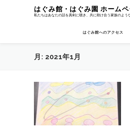
コ
はぐみ館・はぐみ園 ホームペ
ン
私たちはあなたの話を真剣に聴き、共に助け合う家族のよう
テ
ン
ツ
はぐみ館へのアクセス
へ
ス
キ
月:
2021年1月
ッ
プ