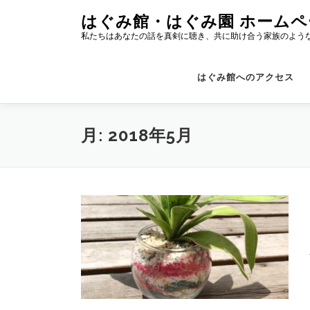
コ
はぐみ館・はぐみ園 ホームペ
ン
私たちはあなたの話を真剣に聴き、共に助け合う家族のよう
テ
ン
ツ
はぐみ館へのアクセス
へ
ス
キ
月:
2018年5月
ッ
プ