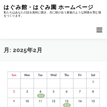
コ
はぐみ館・はぐみ園 ホームページ
ン
テ
私たちはあなたの話を真剣に聴き、共に助け合う家族のような関係を育む場
をつくります。
ン
ツ
へ
メニュー
ス
キ
ッ
プ
はぐみ館へのアクセス
HUGMEとは？はぐみ館とは？
月:
2025年2月
お知らせ
イベント
スタッフブログ
転載、引用について
お問い合せ