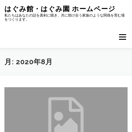
コ
はぐみ館・はぐみ園 ホームページ
ン
テ
私たちはあなたの話を真剣に聴き、共に助け合う家族のような関係を育む場
をつくります。
ン
ツ
へ
メニュー
ス
キ
ッ
プ
はぐみ館へのアクセス
HUGMEとは？はぐみ館とは？
月:
2020年8月
お知らせ
イベント
スタッフブログ
転載、引用について
お問い合せ