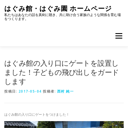
コ
はぐみ館・はぐみ園 ホームページ
ン
テ
私たちはあなたの話を真剣に聴き、共に助け合う家族のような関係を育む場
をつくります。
ン
ツ
へ
メニュー
ス
キ
ッ
プ
はぐみ館へのアクセス
HUGMEとは？はぐみ館とは？
はぐみ館の入り口にゲートを設置し
ました！子どもの飛び出しをガード
します
お知らせ
イベント
スタッフブログ
投稿日:
2017-05-04
投稿者:
西村 純一
転載、引用について
お問い合せ
はぐみ館の入り口にゲートをつけました！